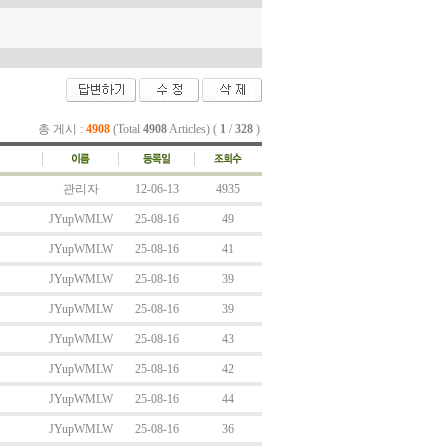
총 게시 :
4908
(Total
4908
Articles) (
1
/
328
)
관리자
12-06-13
4935
JYupWMLW
25-08-16
49
JYupWMLW
25-08-16
41
JYupWMLW
25-08-16
39
JYupWMLW
25-08-16
39
JYupWMLW
25-08-16
43
JYupWMLW
25-08-16
42
JYupWMLW
25-08-16
44
JYupWMLW
25-08-16
36