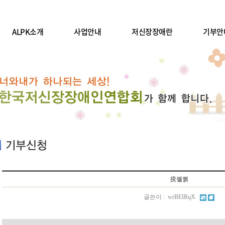
ALPK소개
사업안내
저신장장애란
기부안
疫꿸퀡
글쓴이 : wrBEIRqX