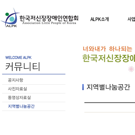
ALPK소개
사